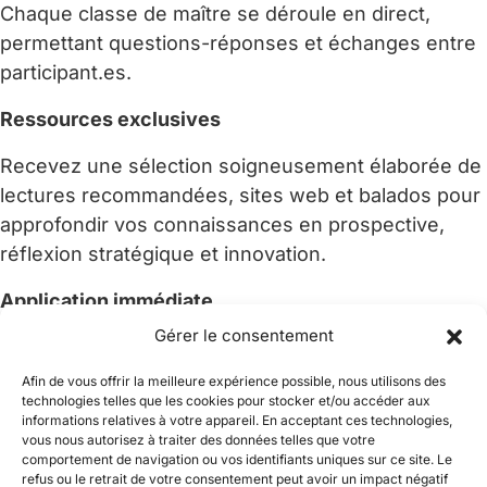
Chaque classe de maître se déroule en direct,
permettant questions-réponses et échanges entre
participant.es.
Ressources exclusives
Recevez une sélection soigneusement élaborée de
lectures recommandées, sites web et balados pour
approfondir vos connaissances en prospective,
réflexion stratégique et innovation.
Application immédiate
Gérer le consentement
Apprenez des méthodes éprouvées (scénarios,
outils de prospective, structures de projets) que
Afin de vous offrir la meilleure expérience possible, nous utilisons des
technologies telles que les cookies pour stocker et/ou accéder aux
vous pouvez appliquer directement à vos projets en
informations relatives à votre appareil. En acceptant ces technologies,
cours, feuilles de route stratégiques et initiatives
vous nous autorisez à traiter des données telles que votre
comportement de navigation ou vos identifiants uniques sur ce site. Le
d’innovation.
refus ou le retrait de votre consentement peut avoir un impact négatif