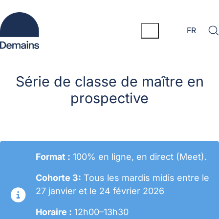
FR
Série de classe de maître en
prospective
Format :
100% en ligne, en direct (Meet).
Cohorte 3:
Tous les mardis midis entre le
27 janvier et le 24 février 2026
Horaire :
12h00–13h30