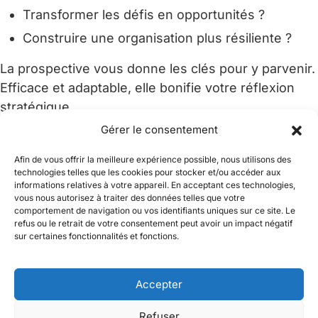
Transformer les défis en opportunités ?
Construire une organisation plus résiliente ?
La prospective vous donne les clés pour y parvenir.
Efficace et adaptable, elle bonifie votre réflexion
stratégique.
Gérer le consentement
Que vous soyez une jeune pousse ambitieuse, un
organisme public, une PME établie ou une grande
Afin de vous offrir la meilleure expérience possible, nous utilisons des
technologies telles que les cookies pour stocker et/ou accéder aux
organisation ; la prospective est votre alliée pour
informations relatives à votre appareil. En acceptant ces technologies,
naviguer dans l’incertitude.
vous nous autorisez à traiter des données telles que votre
comportement de navigation ou vos identifiants uniques sur ce site. Le
refus ou le retrait de votre consentement peut avoir un impact négatif
sur certaines fonctionnalités et fonctions.
Apprenez en plus sur notre offre de services
Accepter
Refuser