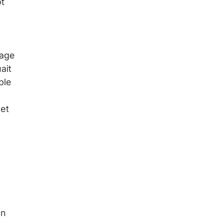
ôt
mage
ait
ble
 et
on