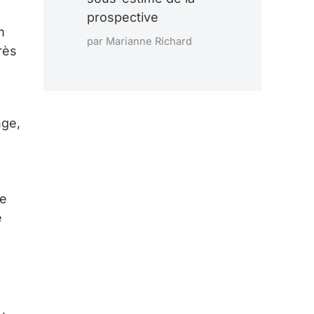
prospective
m
par Marianne Richard
rès
nge,
e
e