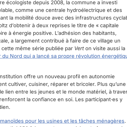
aire écologiste depuis 2008, la commune a investi
lable, comme une centrale hydroélectrique et des
nt la mobilité douce avec des infrastructures cycla
tz d’obtenir à deux reprises le titre de « capitale
toire à énergie positive. L’adhésion des habitants,
le, a largement contribué à faire de ce village un
s cette même série publiée par
Vert
on visite aussi la
r du Nord qui a lancé sa propre révolution énergétiq
’institution offre un nouveau profil en autonomie
cultiver, cuisiner, réparer et bricoler. Plus qu’une
e lien entre les jeunes et le monde matériel, à trave
renforcent la confiance en soi. Les participant·es y
dien.
umanoïdes pour les usines et les tâches ménagères
.