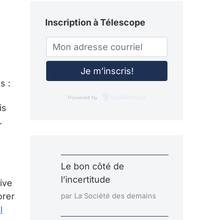
Inscription à Télescope
s :
Powered by
EmailOctopus
is
.
Le bon côté de
l’incertitude
ive
orer
par La Société des demains
l